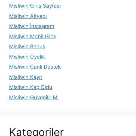
Misliwin Giriş Sayfası
Misliwin Altyapı
Misliwin İnstagram
Misliwin Mobil Giriş
Misliwin Bonus
Misliwin Üyelik
Misliwin Canlı Destek
Misliwin Kayıt
Misliwin Kaç Oldu
Misliwin Güvenilir Mi
Kategoriler