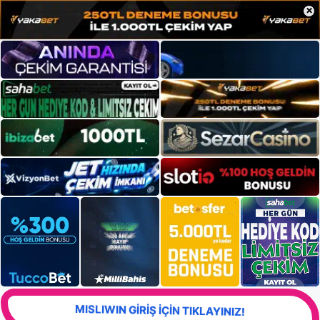
×
MISLIWIN GİRİŞ İÇİN TIKLAYINIZ!