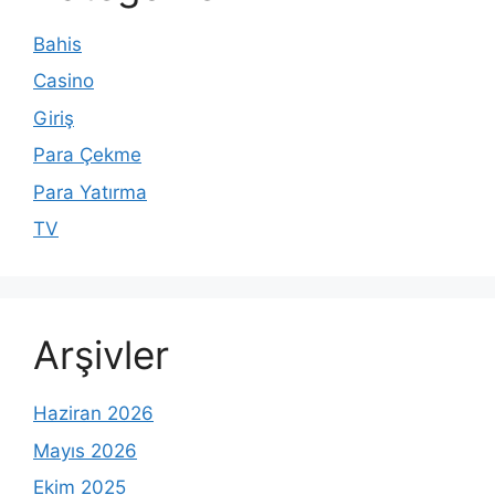
Bahis
Casino
Giriş
Para Çekme
Para Yatırma
TV
Arşivler
Haziran 2026
Mayıs 2026
Ekim 2025