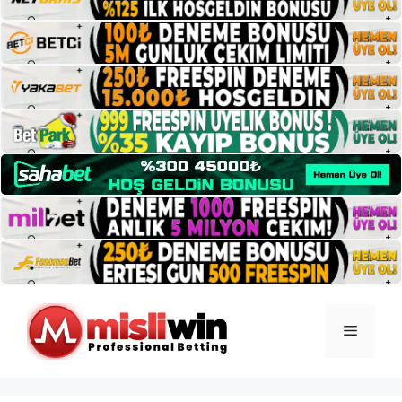
İçeriğe
atla
Menü