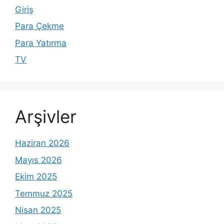
Giriş
Para Çekme
Para Yatırma
TV
Arşivler
Haziran 2026
Mayıs 2026
Ekim 2025
Temmuz 2025
Nisan 2025