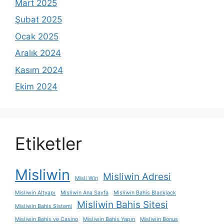
Mart 2025
Şubat 2025
Ocak 2025
Aralık 2024
Kasım 2024
Ekim 2024
Etiketler
Misliwin
Misliwin Adresi
Misli Win
Misliwin Altyapı
Misliwin Ana Sayfa
Misliwin Bahis Blackjack
Misliwin Bahis Sitesi
Misliwin Bahis Sistemi
Misliwin Bahis ve Casino
Misliwin Bahis Yapın
Misliwin Bonus