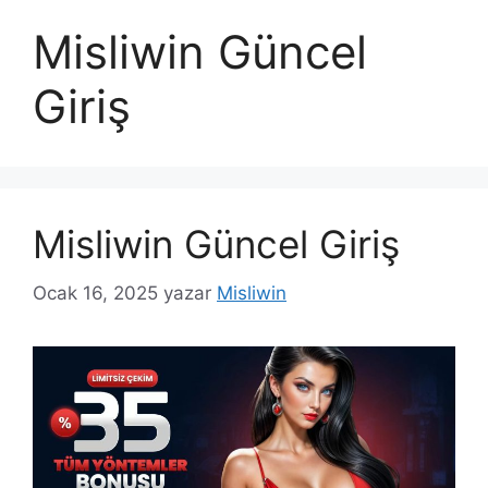
Misliwin Güncel
Giriş
Misliwin Güncel Giriş
Ocak 16, 2025
yazar
Misliwin