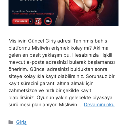
Misliwin Güncel Giriş adresi Tanınmış bahis
platformu Misliwin erişmek kolay mı? Aklıma
gelen en basit yaklaşım bu. Hesabınızla ilişkili
mevcut e-posta adresinizi bularak başlamanızı
öneririm. Güncel adresinizi bulduktan sonra
siteye kolaylıkla kayıt olabilirsiniz. Sorunsuz bir
kayıt sürecini garanti altına almak için
zahmetsizce ve hızlı bir şekilde kayıt
olabilirsiniz. Oyunun yakın gelecekte piyasaya
sürülmesi planlanıyor. Misliwin …
Devamını oku
Kategoriler
Giriş