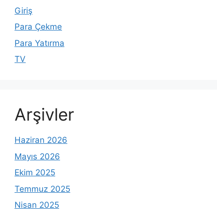
Giriş
Para Çekme
Para Yatırma
TV
Arşivler
Haziran 2026
Mayıs 2026
Ekim 2025
Temmuz 2025
Nisan 2025