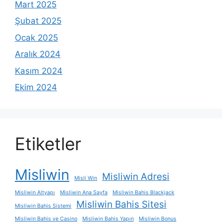
Mart 2025
Şubat 2025
Ocak 2025
Aralık 2024
Kasım 2024
Ekim 2024
Etiketler
Misliwin
Misliwin Adresi
Misli Win
Misliwin Altyapı
Misliwin Ana Sayfa
Misliwin Bahis Blackjack
Misliwin Bahis Sitesi
Misliwin Bahis Sistemi
Misliwin Bahis ve Casino
Misliwin Bahis Yapın
Misliwin Bonus