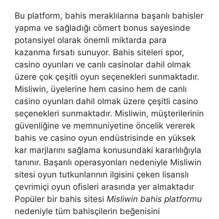
Bu platform, bahis meraklılarına başarılı bahisler
yapma ve sağladığı cömert bonus sayesinde
potansiyel olarak önemli miktarda para
kazanma fırsatı sunuyor. Bahis siteleri spor,
casino oyunları ve canlı casinolar dahil olmak
üzere çok çeşitli oyun seçenekleri sunmaktadır.
Misliwin, üyelerine hem casino hem de canlı
casino oyunları dahil olmak üzere çeşitli casino
seçenekleri sunmaktadır. Misliwin, müşterilerinin
güvenliğine ve memnuniyetine öncelik vererek
bahis ve casino oyun endüstrisinde en yüksek
kar marjlarını sağlama konusundaki kararlılığıyla
tanınır. Başarılı operasyonları nedeniyle Misliwin
sitesi oyun tutkunlarının ilgisini çeken lisanslı
çevrimiçi oyun ofisleri arasında yer almaktadır
Popüler bir bahis sitesi
Misliwin bahis platformu
nedeniyle tüm bahisçilerin beğenisini