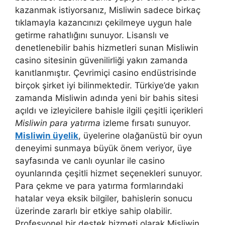
kazanmak istiyorsanız, Misliwin sadece birkaç
tıklamayla kazancınızı çekilmeye uygun hale
getirme rahatlığını sunuyor. Lisanslı ve
denetlenebilir bahis hizmetleri sunan Misliwin
casino sitesinin güvenilirliği yakın zamanda
kanıtlanmıştır. Çevrimiçi casino endüstrisinde
birçok şirket iyi bilinmektedir. Türkiye’de yakın
zamanda Misliwin adında yeni bir bahis sitesi
açıldı ve izleyicilere bahisle ilgili çeşitli içerikleri
Misliwin para yatırma
izleme fırsatı sunuyor.
Misliwin üyelik
, üyelerine olağanüstü bir oyun
deneyimi sunmaya büyük önem veriyor, üye
sayfasında ve canlı oyunlar ile casino
oyunlarında çeşitli hizmet seçenekleri sunuyor.
Para çekme ve para yatırma formlarındaki
hatalar veya eksik bilgiler, bahislerin sonucu
üzerinde zararlı bir etkiye sahip olabilir.
Profesyonel bir destek hizmeti olarak Misliwin