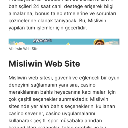
bahisçileri 24 saat canlı desteğe erişerek bilgi
almalarına, bonus talep etmelerine ve sorunları
çözmelerine olanak tanıyacak. Bu, Misliwin
yapılan tüm işlemler için geçerlidir.
Misliwin Web Site
Misliwin Web Site
Misliwin web sitesi, güvenli ve eğlenceli bir oyun
deneyimi sağlamanın yanı sıra, casino
meraklılarının bahis heyecanına kapılmaları için
çok çeşitli seçenekler sunmaktadır. Misliwin
sitesinde yer alan bahis seçeneklerini kullanan
casino severler, casino uygulamalarını
kullanarak çeşitli spor müsabakalarından
kazandıkları kazançları talep edebilir ve bu