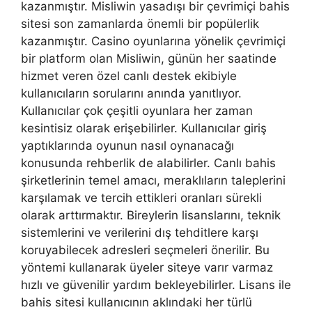
kazanmıştır. Misliwin yasadışı bir çevrimiçi bahis
sitesi son zamanlarda önemli bir popülerlik
kazanmıştır. Casino oyunlarına yönelik çevrimiçi
bir platform olan Misliwin, günün her saatinde
hizmet veren özel canlı destek ekibiyle
kullanıcıların sorularını anında yanıtlıyor.
Kullanıcılar çok çeşitli oyunlara her zaman
kesintisiz olarak erişebilirler. Kullanıcılar giriş
yaptıklarında oyunun nasıl oynanacağı
konusunda rehberlik de alabilirler. Canlı bahis
şirketlerinin temel amacı, meraklıların taleplerini
karşılamak ve tercih ettikleri oranları sürekli
olarak arttırmaktır. Bireylerin lisanslarını, teknik
sistemlerini ve verilerini dış tehditlere karşı
koruyabilecek adresleri seçmeleri önerilir. Bu
yöntemi kullanarak üyeler siteye varır varmaz
hızlı ve güvenilir yardım bekleyebilirler. Lisans ile
bahis sitesi kullanıcının aklındaki her türlü