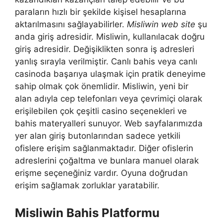
paraların hızlı bir şekilde kişisel hesaplarına
aktarılmasını sağlayabilirler.
Misliwin web site
şu
anda giriş adresidir. Misliwin, kullanılacak doğru
giriş adresidir. Değişiklikten sonra iş adresleri
yanlış sırayla verilmiştir. Canlı bahis veya canlı
casinoda başarıya ulaşmak için pratik deneyime
sahip olmak çok önemlidir. Misliwin, yeni bir
alan adıyla cep telefonları veya çevrimiçi olarak
erişilebilen çok çeşitli casino seçenekleri ve
bahis materyalleri sunuyor. Web sayfalarımızda
yer alan giriş butonlarından sadece yetkili
ofislere erişim sağlanmaktadır. Diğer ofislerin
adreslerini çoğaltma ve bunlara manuel olarak
erişme seçeneğiniz vardır. Oyuna doğrudan
erişim sağlamak zorluklar yaratabilir.
Misliwin Bahis Platformu