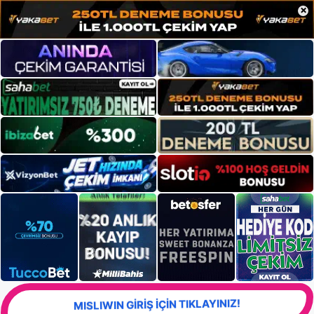
×
MISLIWIN GİRİŞ İÇİN TIKLAYINIZ!