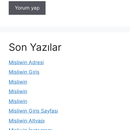
Son Yazılar
Misliwin Adresi
Misliwin Giriş
Misliwin
Misliwin
Misliwin
Misliwin Giriş Sayfası
Misliwin Altyapı