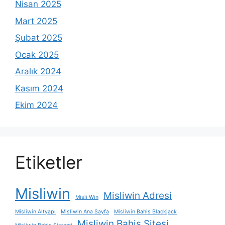
Nisan 2025
Mart 2025
Şubat 2025
Ocak 2025
Aralık 2024
Kasım 2024
Ekim 2024
Etiketler
Misliwin
Misliwin Adresi
Misli Win
Misliwin Altyapı
Misliwin Ana Sayfa
Misliwin Bahis Blackjack
Misliwin Bahis Sitesi