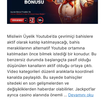
Misliwin Üyelik Youtube’da çevrimiçi bahislere
aktif olarak katılıp katılmayacağı, bahis
meraklılarının alternatif Youtube ortamına
katılmadan önce bilmek istediği bir konudur. Bu
benzersiz durumda başlangıçta pasif olduğu
düşünülen kanalların aktif olduğu ortaya çıktı.
Video kategorileri düzenli aralıklarla koordineli
kanalda paylaşıldı. Bu sayede bahisçiler
sitedeki en son gelişmelerden ve
değişikliklerden haberdar olabilirler. Jackpot’lar
ayrıca casino alanında önemli …
Devamını oku