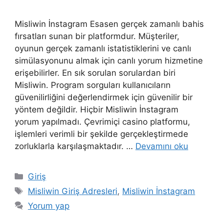
Misliwin İnstagram Esasen gerçek zamanlı bahis
fırsatları sunan bir platformdur. Müşteriler,
oyunun gerçek zamanlı istatistiklerini ve canlı
simülasyonunu almak için canlı yorum hizmetine
erişebilirler. En sık sorulan sorulardan biri
Misliwin. Program sorguları kullanıcıların
güvenilirliğini değerlendirmek için güvenilir bir
yöntem değildir. Hiçbir Misliwin İnstagram
yorum yapılmadı. Çevrimiçi casino platformu,
işlemleri verimli bir şekilde gerçekleştirmede
zorluklarla karşılaşmaktadır. …
Devamını oku
Kategoriler
Giriş
Etiketler
Misliwin Giriş Adresleri
,
Misliwin İnstagram
Yorum yap