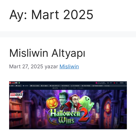
Ay:
Mart 2025
Misliwin Altyapı
Mart 27, 2025
yazar
Misliwin