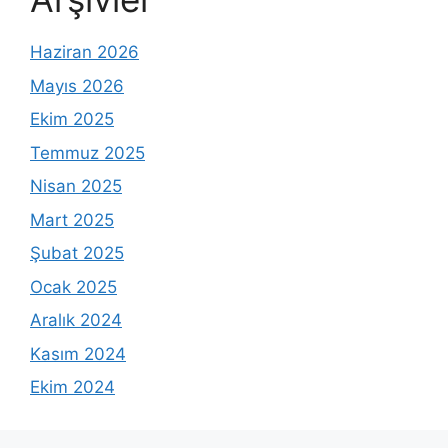
Haziran 2026
Mayıs 2026
Ekim 2025
Temmuz 2025
Nisan 2025
Mart 2025
Şubat 2025
Ocak 2025
Aralık 2024
Kasım 2024
Ekim 2024