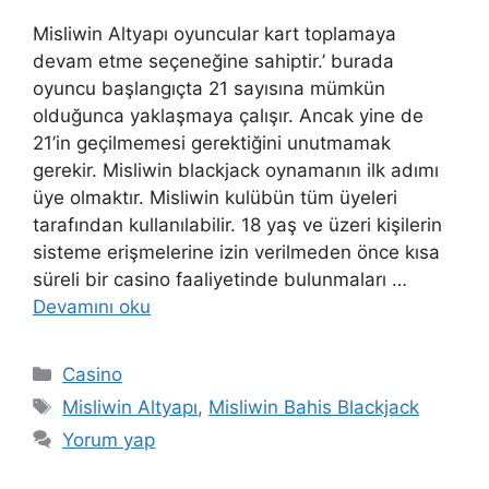
Misliwin Altyapı oyuncular kart toplamaya
devam etme seçeneğine sahiptir.’ burada
oyuncu başlangıçta 21 sayısına mümkün
olduğunca yaklaşmaya çalışır. Ancak yine de
21’in geçilmemesi gerektiğini unutmamak
gerekir. Misliwin blackjack oynamanın ilk adımı
üye olmaktır. Misliwin kulübün tüm üyeleri
tarafından kullanılabilir. 18 yaş ve üzeri kişilerin
sisteme erişmelerine izin verilmeden önce kısa
süreli bir casino faaliyetinde bulunmaları …
Devamını oku
Kategoriler
Casino
Etiketler
Misliwin Altyapı
,
Misliwin Bahis Blackjack
Yorum yap