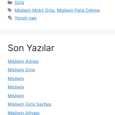
Kategoriler
Giriş
Etiketler
Misliwin Mobil Giriş
,
Misliwin Para Çekme
Yorum yap
Son Yazılar
Misliwin Adresi
Misliwin Giriş
Misliwin
Misliwin
Misliwin
Misliwin Giriş Sayfası
Misliwin Altyapı