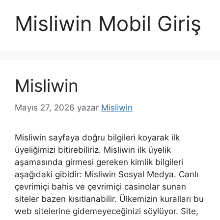
Misliwin Mobil Giriş
Misliwin
Mayıs 27, 2026
yazar
Misliwin
Misliwin sayfaya doğru bilgileri koyarak ilk
üyeliğimizi bitirebiliriz. Misliwin ilk üyelik
aşamasında girmesi gereken kimlik bilgileri
aşağıdaki gibidir: Misliwin Sosyal Medya. Canlı
çevrimiçi bahis ve çevrimiçi casinolar sunan
siteler bazen kısıtlanabilir. Ülkemizin kuralları bu
web sitelerine gidemeyeceğinizi söylüyor. Site,