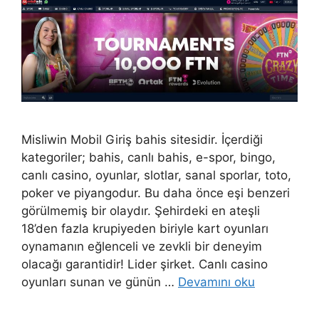
Misliwin Mobil Giriş bahis sitesidir. İçerdiği
kategoriler; bahis, canlı bahis, e-spor, bingo,
canlı casino, oyunlar, slotlar, sanal sporlar, toto,
poker ve piyangodur. Bu daha önce eşi benzeri
görülmemiş bir olaydır. Şehirdeki en ateşli
18’den fazla krupiyeden biriyle kart oyunları
oynamanın eğlenceli ve zevkli bir deneyim
olacağı garantidir! Lider şirket. Canlı casino
oyunları sunan ve günün …
Devamını oku