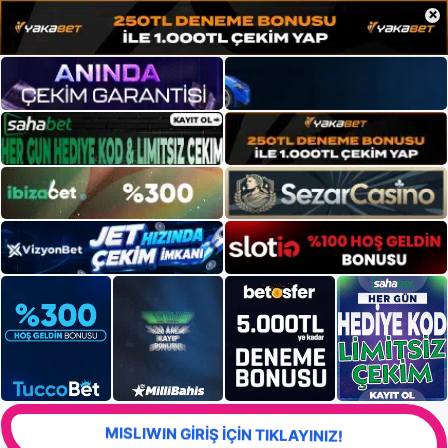
×
MISLIWIN GİRİŞ İÇİN TIKLAYINIZ!