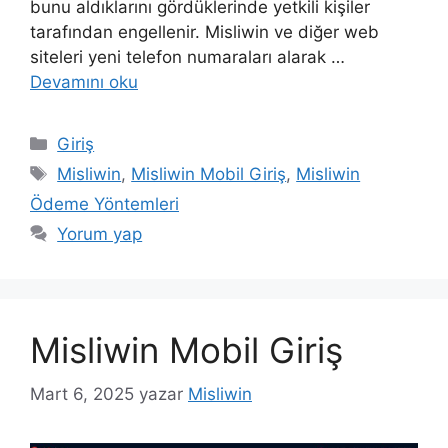
bunu aldıklarını gördüklerinde yetkili kişiler
tarafından engellenir. Misliwin ve diğer web
siteleri yeni telefon numaraları alarak …
Devamını oku
Kategoriler
Giriş
Etiketler
Misliwin
,
Misliwin Mobil Giriş
,
Misliwin
Ödeme Yöntemleri
Yorum yap
Misliwin Mobil Giriş
Mart 6, 2025
yazar
Misliwin