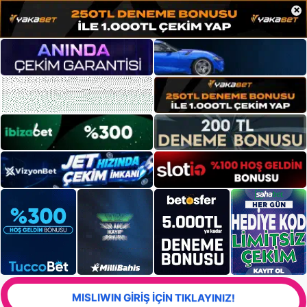
×
MISLIWIN GİRİŞ İÇİN TIKLAYINIZ!