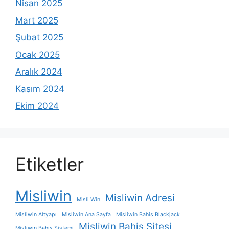
Nisan 2025
Mart 2025
Şubat 2025
Ocak 2025
Aralık 2024
Kasım 2024
Ekim 2024
Etiketler
Misliwin
Misliwin Adresi
Misli Win
Misliwin Altyapı
Misliwin Ana Sayfa
Misliwin Bahis Blackjack
Misliwin Bahis Sitesi
Misliwin Bahis Sistemi