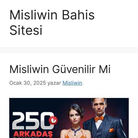
Misliwin Bahis
Sitesi
Misliwin Güvenilir Mi
Ocak 30, 2025
yazar
Misliwin