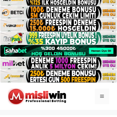
İçeriğe
atla
Menü