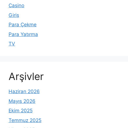
Casino
Giriş
Para Çekme
Para Yatırma
TV
Arşivler
Haziran 2026
Mayıs 2026
Ekim 2025
Temmuz 2025