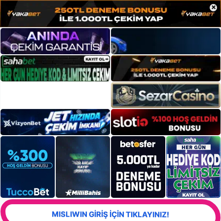
×
MISLIWIN GİRİŞ İÇİN TIKLAYINIZ!