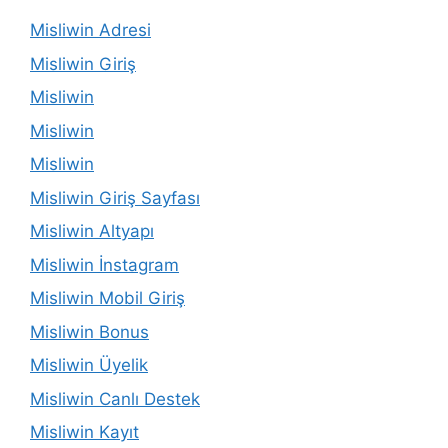
Misliwin Adresi
Misliwin Giriş
Misliwin
Misliwin
Misliwin
Misliwin Giriş Sayfası
Misliwin Altyapı
Misliwin İnstagram
Misliwin Mobil Giriş
Misliwin Bonus
Misliwin Üyelik
Misliwin Canlı Destek
Misliwin Kayıt