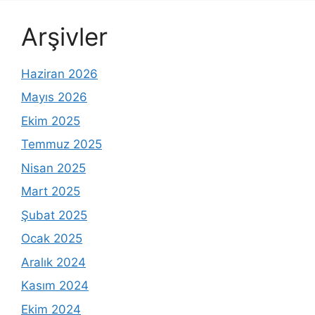
Arşivler
Haziran 2026
Mayıs 2026
Ekim 2025
Temmuz 2025
Nisan 2025
Mart 2025
Şubat 2025
Ocak 2025
Aralık 2024
Kasım 2024
Ekim 2024