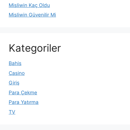
Misliwin Kaç Oldu
Misliwin Güvenilir Mi
Kategoriler
Bahis
Casino
Giriş
Para Çekme
Para Yatırma
TV