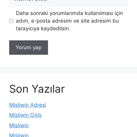
sitesi
Daha sonraki yorumlarımda kullanılması için
adım, e-posta adresim ve site adresim bu
tarayıcıya kaydedilsin.
Son Yazılar
Misliwin Adresi
Misliwin Giriş
Misliwin
Misliwin