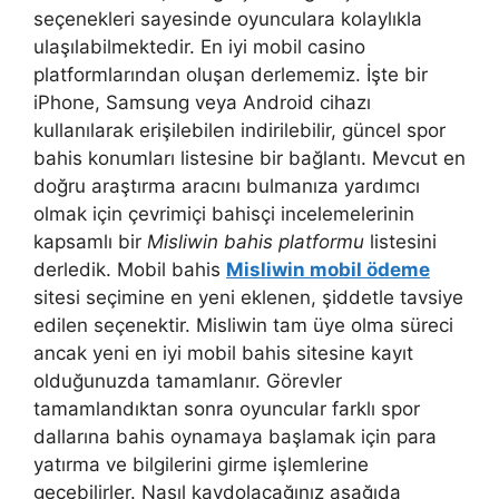
seçenekleri sayesinde oyunculara kolaylıkla
ulaşılabilmektedir. En iyi mobil casino
platformlarından oluşan derlememiz. İşte bir
iPhone, Samsung veya Android cihazı
kullanılarak erişilebilen indirilebilir, güncel spor
bahis konumları listesine bir bağlantı. Mevcut en
doğru araştırma aracını bulmanıza yardımcı
olmak için çevrimiçi bahisçi incelemelerinin
kapsamlı bir
Misliwin bahis platformu
listesini
derledik. Mobil bahis
Misliwin mobil ödeme
sitesi seçimine en yeni eklenen, şiddetle tavsiye
edilen seçenektir. Misliwin tam üye olma süreci
ancak yeni en iyi mobil bahis sitesine kayıt
olduğunuzda tamamlanır. Görevler
tamamlandıktan sonra oyuncular farklı spor
dallarına bahis oynamaya başlamak için para
yatırma ve bilgilerini girme işlemlerine
geçebilirler. Nasıl kaydolacağınız aşağıda