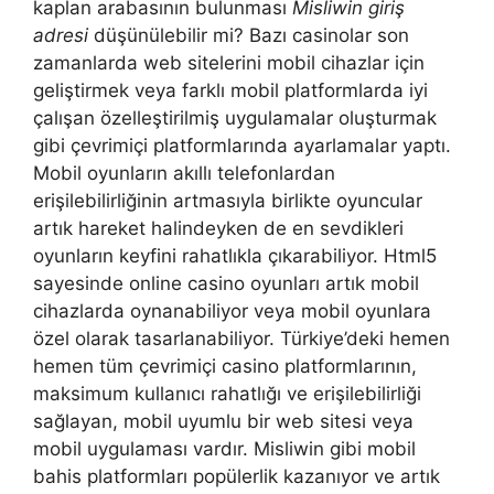
kaplan arabasının bulunması
Misliwin giriş
adresi
düşünülebilir mi? Bazı casinolar son
zamanlarda web sitelerini mobil cihazlar için
geliştirmek veya farklı mobil platformlarda iyi
çalışan özelleştirilmiş uygulamalar oluşturmak
gibi çevrimiçi platformlarında ayarlamalar yaptı.
Mobil oyunların akıllı telefonlardan
erişilebilirliğinin artmasıyla birlikte oyuncular
artık hareket halindeyken de en sevdikleri
oyunların keyfini rahatlıkla çıkarabiliyor. Html5
sayesinde online casino oyunları artık mobil
cihazlarda oynanabiliyor veya mobil oyunlara
özel olarak tasarlanabiliyor. Türkiye’deki hemen
hemen tüm çevrimiçi casino platformlarının,
maksimum kullanıcı rahatlığı ve erişilebilirliği
sağlayan, mobil uyumlu bir web sitesi veya
mobil uygulaması vardır. Misliwin gibi mobil
bahis platformları popülerlik kazanıyor ve artık