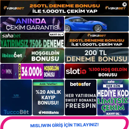
×
MISLIWIN GİRİŞ İÇİN TIKLAYINIZ!