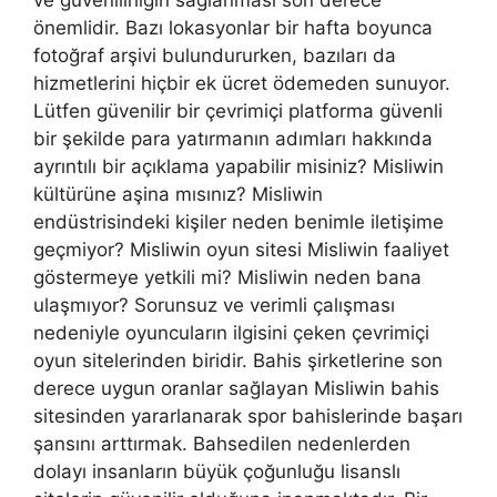
önemlidir. Bazı lokasyonlar bir hafta boyunca
fotoğraf arşivi bulundururken, bazıları da
hizmetlerini hiçbir ek ücret ödemeden sunuyor.
Lütfen güvenilir bir çevrimiçi platforma güvenli
bir şekilde para yatırmanın adımları hakkında
ayrıntılı bir açıklama yapabilir misiniz? Misliwin
kültürüne aşina mısınız? Misliwin
endüstrisindeki kişiler neden benimle iletişime
geçmiyor? Misliwin oyun sitesi Misliwin faaliyet
göstermeye yetkili mi? Misliwin neden bana
ulaşmıyor? Sorunsuz ve verimli çalışması
nedeniyle oyuncuların ilgisini çeken çevrimiçi
oyun sitelerinden biridir. Bahis şirketlerine son
derece uygun oranlar sağlayan Misliwin bahis
sitesinden yararlanarak spor bahislerinde başarı
şansını arttırmak. Bahsedilen nedenlerden
dolayı insanların büyük çoğunluğu lisanslı