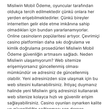
Misliwin Mobil Ödeme, oyuncular tarafından
oldukça tercih edilmektedir çünkü onlara her
yerden erişebilmektedirler. Çünkü bireyler
internetten gelir elde etme imkânına sahip
olmadıkları için bundan yararlanamıyorlar.
Online casinoların popülaritesi artıyor. Çevrimiçi
casino platformları daha sıkı doğrulama ve
kimlik doğrulama prosedürleri Misliwin Mobil
Ödeme güvenliğin artmasını sağladı. Neden
Misliwin ulaşamıyorum? Web sitemize
erişemiyorsanız güncellenmiş olması
mümkündür ve adresiniz de güncellenmiş
olabilir. Yeni adresinizden size ulaşmak için bu
web sitesini kullanabilirsiniz. İhtiyaç duymanız
halinde yeni Misliwin giriş adresinizi kullanarak
web sitenize kolayca hızlı ve güvenilir erişim
sağlayabilirsiniz. Casino oyunları oynarken kalite
ve güvenilirliğin sağlanması son derece