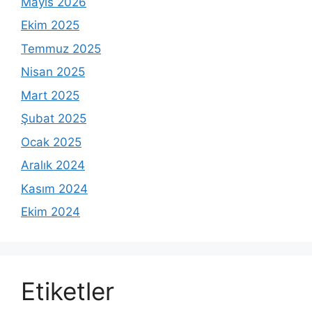
Mayıs 2026
Ekim 2025
Temmuz 2025
Nisan 2025
Mart 2025
Şubat 2025
Ocak 2025
Aralık 2024
Kasım 2024
Ekim 2024
Etiketler