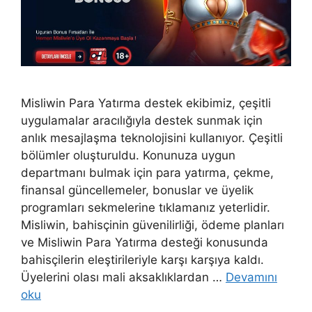
Misliwin Para Yatırma destek ekibimiz, çeşitli
uygulamalar aracılığıyla destek sunmak için
anlık mesajlaşma teknolojisini kullanıyor. Çeşitli
bölümler oluşturuldu. Konunuza uygun
departmanı bulmak için para yatırma, çekme,
finansal güncellemeler, bonuslar ve üyelik
programları sekmelerine tıklamanız yeterlidir.
Misliwin, bahisçinin güvenilirliği, ödeme planları
ve Misliwin Para Yatırma desteği konusunda
bahisçilerin eleştirileriyle karşı karşıya kaldı.
Üyelerini olası mali aksaklıklardan …
Devamını
oku