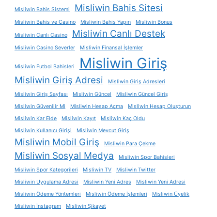
Misliwin Bahis Sitesi
Misliwin Bahis Sistemi
Misliwin Bahis ve Casino
Misliwin Bahis Yapın
Misliwin Bonus
Misliwin Canlı Destek
Misliwin Canlı Casino
Misliwin Casino Severler
Misliwin Finansal İşlemler
Misliwin Giriş
Misliwin Futbol Bahisleri
Misliwin Giriş Adresi
Misliwin Giriş Adresleri
Misliwin Giriş Sayfası
Misliwin Güncel
Misliwin Güncel Giriş
Misliwin Güvenilir Mi
Misliwin Hesap Açma
Misliwin Hesap Oluşturun
Misliwin Kar Elde
Misliwin Kayıt
Misliwin Kaç Oldu
Misliwin Kullanıcı Girişi
Misliwin Mevcut Giriş
Misliwin Mobil Giriş
Misliwin Para Çekme
Misliwin Sosyal Medya
Misliwin Spor Bahisleri
Misliwin Spor Kategorileri
Misliwin TV
Misliwin Twitter
Misliwin Uygulama Adresi
Misliwin Yeni Adres
Misliwin Yeni Adresi
Misliwin Ödeme Yöntemleri
Misliwin Ödeme İşlemleri
Misliwin Üyelik
Misliwin İnstagram
Misliwin Şikayet