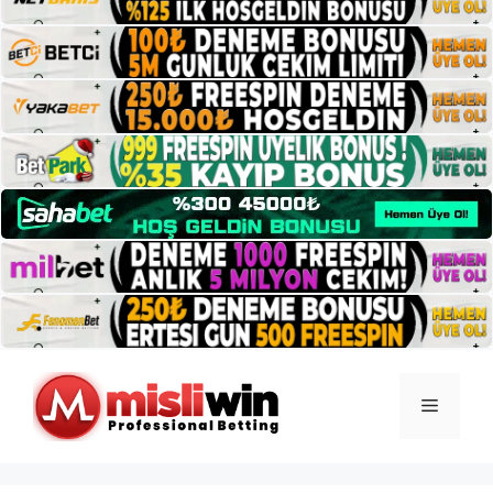
İçeriğe
atla
Menü