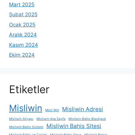
Mart 2025
Şubat 2025
Ocak 2025
Aralık 2024
Kasım 2024
Ekim 2024
Etiketler
Misliwin
Misliwin Adresi
Misli Win
Misliwin Altyapı
Misliwin Ana Sayfa
Misliwin Bahis Blackjack
Misliwin Bahis Sitesi
Misliwin Bahis Sistemi
Misliwin Bahis ve Casino
Misliwin Bahis Yapın
Misliwin Bonus