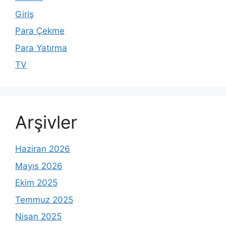
Giriş
Para Çekme
Para Yatırma
TV
Arşivler
Haziran 2026
Mayıs 2026
Ekim 2025
Temmuz 2025
Nisan 2025