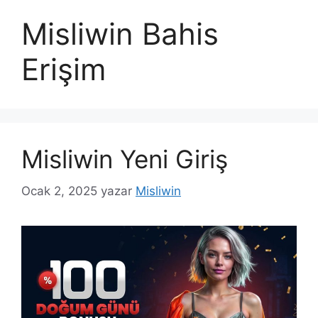
Misliwin Bahis
Erişim
Misliwin Yeni Giriş
Ocak 2, 2025
yazar
Misliwin