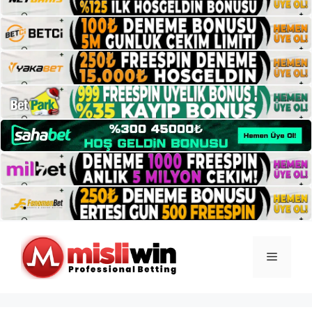
İçeriğe
atla
Menü