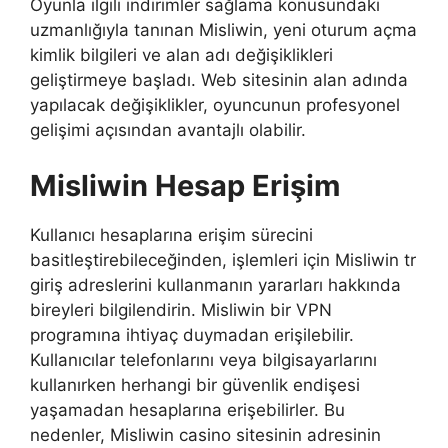
Oyunla ilgili indirimler sağlama konusundaki
uzmanlığıyla tanınan Misliwin, yeni oturum açma
kimlik bilgileri ve alan adı değişiklikleri
geliştirmeye başladı. Web sitesinin alan adında
yapılacak değişiklikler, oyuncunun profesyonel
gelişimi açısından avantajlı olabilir.
Misliwin Hesap Erişim
Kullanıcı hesaplarına erişim sürecini
basitleştirebileceğinden, işlemleri için Misliwin tr
giriş adreslerini kullanmanın yararları hakkında
bireyleri bilgilendirin. Misliwin bir VPN
programına ihtiyaç duymadan erişilebilir.
Kullanıcılar telefonlarını veya bilgisayarlarını
kullanırken herhangi bir güvenlik endişesi
yaşamadan hesaplarına erişebilirler. Bu
nedenler, Misliwin casino sitesinin adresinin