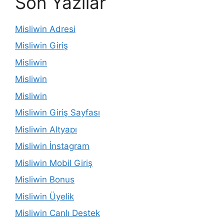
Son Yazılar
Misliwin Adresi
Misliwin Giriş
Misliwin
Misliwin
Misliwin
Misliwin Giriş Sayfası
Misliwin Altyapı
Misliwin İnstagram
Misliwin Mobil Giriş
Misliwin Bonus
Misliwin Üyelik
Misliwin Canlı Destek