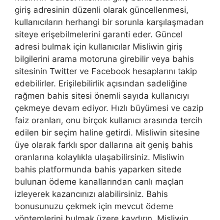
giriş adresinin düzenli olarak güncellenmesi,
kullanıcıların herhangi bir sorunla karşılaşmadan
siteye erişebilmelerini garanti eder. Güncel
adresi bulmak için kullanıcılar Misliwin giriş
bilgilerini arama motoruna girebilir veya bahis
sitesinin Twitter ve Facebook hesaplarını takip
edebilirler. Erişilebilirlik açısından sadeliğine
rağmen bahis sitesi önemli sayıda kullanıcıyı
çekmeye devam ediyor. Hızlı büyümesi ve cazip
faiz oranları, onu birçok kullanıcı arasında tercih
edilen bir seçim haline getirdi. Misliwin sitesine
üye olarak farklı spor dallarına ait geniş bahis
oranlarına kolaylıkla ulaşabilirsiniz. Misliwin
bahis platformunda bahis yaparken sitede
bulunan ödeme kanallarından canlı maçları
izleyerek kazancınızı alabilirsiniz. Bahis
bonusunuzu çekmek için mevcut ödeme
yöntemlerini bulmak üzere kaydırın. Misliwin