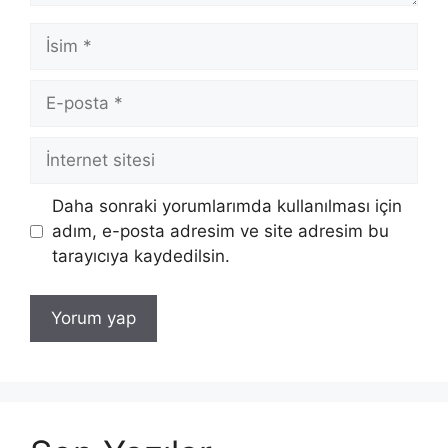
İsim
E-
posta
İnternet
sitesi
Daha sonraki yorumlarımda kullanılması için
adım, e-posta adresim ve site adresim bu
tarayıcıya kaydedilsin.