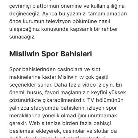
çevrimiçi platformun önemine ve kullanışlılığına
değineceğiz. Ayrıca bu yazımızı tamamlamadan
önce kurumun televizyon bölümüne nasıl
ulaşacağınız konusunda kapsamlı bir rehber
sunacağız.
Misliwin Spor Bahisleri
Spor bahislerinden casinolara ve slot
makinelerine kadar Misliwin tv çok çeşitli
seçenekler sunar. Daha fazla video izleyin. En
önemli husus, favori maçlarınızın keyfini yüksek
çözünürlükte çıkarabilmenizdir. TV bölümünün
yalnızca stadyumda bahislerini izleyen spor
meraklılarına yönelik olmadığını unutmamak
gerekir. Web sitenize birden fazla bahisçi
beslemesi ekleyerek, casinolar ve slotlar da